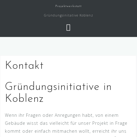
Skip
Projektwerkstatt
to
Gründungsinitative Koblenz
content
Kontakt
Gründungsinitiative in
Koblenz
Wenn ihr Fragen oder Anregungen habt, von einem
Gebäude wisst das vielleicht für unser Projekt in Frage
kommt oder einfach mitmachen wollt, erreicht ihr uns